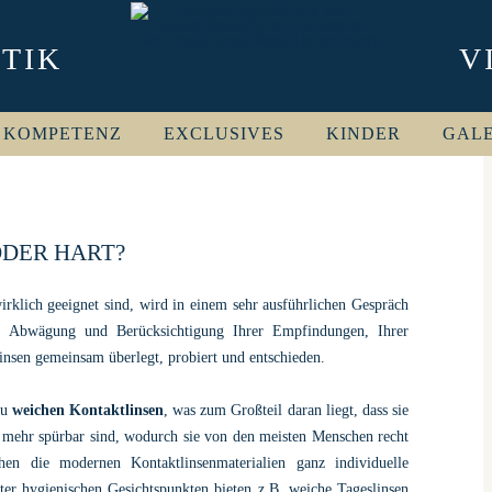
TIK
V
ZUM INHALT SPRINGEN
KOMPETENZ
EXCLUSIVES
KINDER
GAL
DER HART?
rklich geeignet sind, wird in einem sehr ausführlichen Gespräch
, Abwägung und Berücksichtigung Ihrer Empfindungen, Ihrer
insen gemeinsam überlegt, probiert und entschieden.
zu
weichen Kontaktlinsen
, was zum Großteil daran liegt, dass sie
t mehr spürbar sind, wodurch sie von den meisten Menschen recht
en die modernen Kontaktlinsenmaterialien ganz individuelle
er hygienischen Gesichtspunkten bieten z.B. weiche Tageslinsen