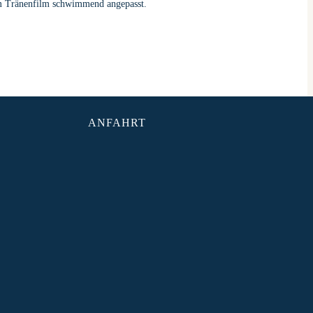
em Tränenfilm schwimmend angepasst.
ANFAHRT